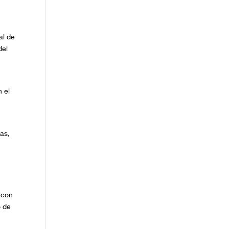
al de
del
 el
ñas,
 con
o de