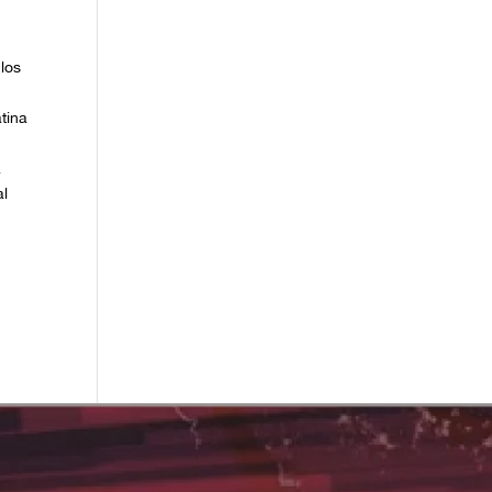
s
los
tina
a
al