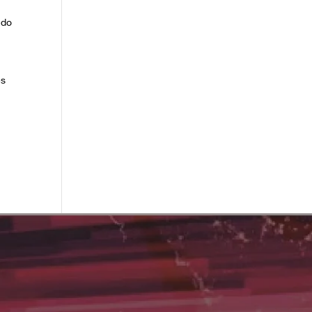
ndo
es