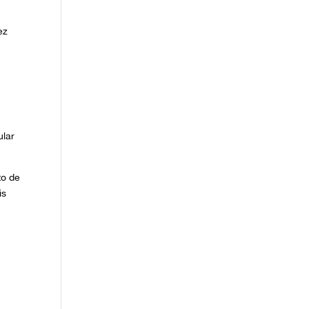
ez
ular
to de
is