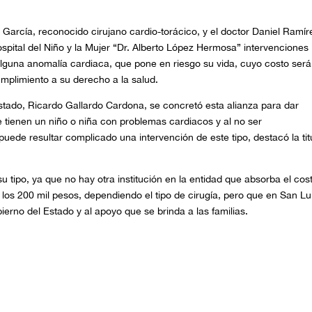
 García, reconocido cirujano cardio-torácico, y el doctor Daniel Ramír
ospital del Niño y la Mujer “Dr. Alberto López Hermosa” intervenciones
alguna anomalía cardiaca, que pone en riesgo su vida, cuyo costo será
mplimiento a su derecho a la salud.
stado, Ricardo Gallardo Cardona, se concretó esta alianza para dar
e tienen un niño o niña con problemas cardiacos y al no ser
uede resultar complicado una intervención de este tipo, destacó la tit
u tipo, ya que no hay otra institución en la entidad que absorba el cos
r los 200 mil pesos, dependiendo el tipo de cirugía, pero que en San Lu
bierno del Estado y al apoyo que se brinda a las familias.