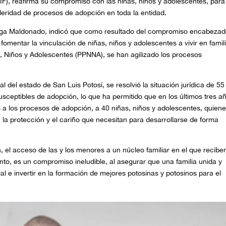
 (DIF), reafirma su compromiso con las niñas, niños y adolescentes, para
celeridad de procesos de adopción en toda la entidad.
Zúñiga Maldonado, indicó que como resultado del compromiso encabeza
mentar la vinculación de niñas, niños y adolescentes a vivir en famili
, Niños y Adolescentes (PPNNA), se han agilizado los procesos
 del estado de San Luis Potosí, se resolvió la situación jurídica de 55
usceptibles de adopción, lo que ha permitido que en los últimos tres a
ias a los procesos de adopción, a 40 niñas, niños y adolescentes, quien
la protección y el cariño que necesitan para desarrollarse de forma
n, el acceso de las y los menores a un núcleo familiar en el que recibe
to, es un compromiso ineludible, al asegurar que una familia unida y
al e invertir en la formación de mejores potosinas y potosinos para el