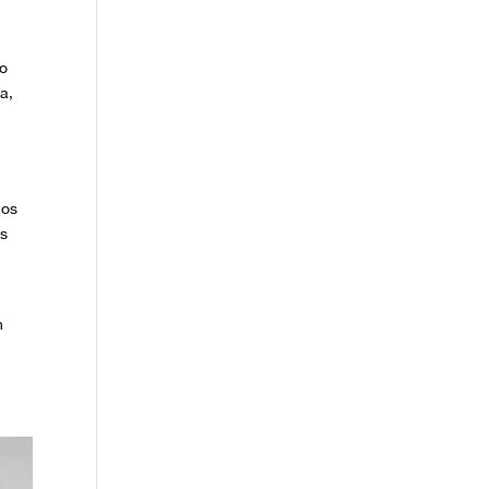
do
a,
ños
es
n