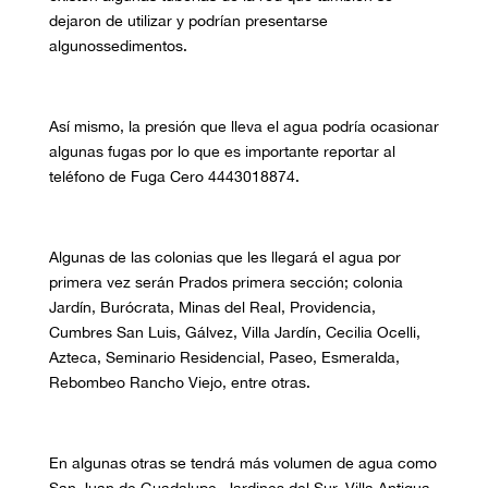
dejaron de utilizar y podrían presentarse
algunos
sedimentos
.
Así mismo
,
la presión que lleva el agua podría ocasionar
algunas fugas por lo que es importante reportar al
teléfono de Fuga Cero 4443018874.
Algunas de las colonias que les llegará el agua
por
primera vez
serán
Prados primera sección; colonia
Jardín,
Burócrata
, Minas del
Real,
Providencia
,
Cumbres San Luis
,
Gálvez
,
Villa
Jardín
,
Cecilia Ocelli
,
Azteca
,
Seminario Residencial
,
Paseo, Esmeralda,
Rebombeo Rancho Viejo, entre
otras.
En algunas otras se tendrá más volumen de agua como
San Juan de Guadalupe, Jardines del Sur, Villa Antigua,