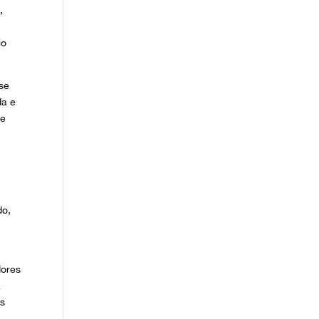
,
a
io
 se
da e
ue
do,
dores
a
as