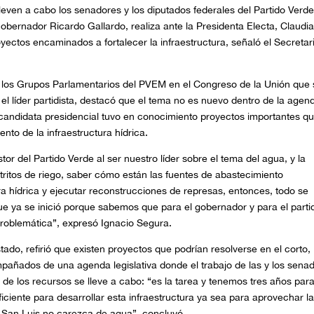
lleven a cabo los senadores y los diputados federales del Partido Verde
 Gobernador Ricardo Gallardo, realiza ante la Presidenta Electa, Claudi
ectos encaminados a fortalecer la infraestructura, señaló el Secretar
e los Grupos Parlamentarios del PVEM en el Congreso de la Unión que
 el líder partidista, destacó que el tema no es nuevo dentro de la agen
 candidata presidencial tuvo en conocimiento proyectos importantes q
ento de la infraestructura hídrica.
or del Partido Verde al ser nuestro líder sobre el tema del agua, y la
stritos de riego, saber cómo están las fuentes de abastecimiento
ura hídrica y ejecutar reconstrucciones de represas, entonces, todo se
que ya se inició porque sabemos que para el gobernador y para el parti
 problemática”, expresó Ignacio Segura.
stado, refirió que existen proyectos que podrían resolverse en el corto,
añados de una agenda legislativa donde el trabajo de las y los sena
 de los recursos se lleve a cabo: “es la tarea y tenemos tres años par
ficiente para desarrollar esta infraestructura ya sea para aprovechar l
e San Luis no carezca de agua”, concluyó.