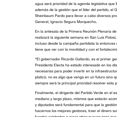
agua será prioridad de la agenda legislativa que 
además de la gestión que el líder del partido, el
Sheinbaum Pardo para llevar a cabo diversos proy
General, Ignacio Segura Morquecho.
En la antesala de la Primera Reunión Plenaria d
realizará la siguiente semana en San Luis Potosí,
incluso desde la campaña partidista la entonces
tiene que ver con la movilidad y con el fortalecimi
“El gobernador Ricardo Gallardo, es el primer gest
Presidenta Electa ha estado interesado en los di
necesarias para poder invertir en la infraestruct
platicó, no es algo que venga en un futuro sino 
siempre será la principal prioridad resolver esta
Finalmente, el dirigente del Partido Verde en el e
mediano y largo plazo, mismos que estarán acomp
y diputados será fundamental para que la gestión
hacernos los mejores gestores, traer el dinero su
fuentes existentes o crear otras nuevas para qu