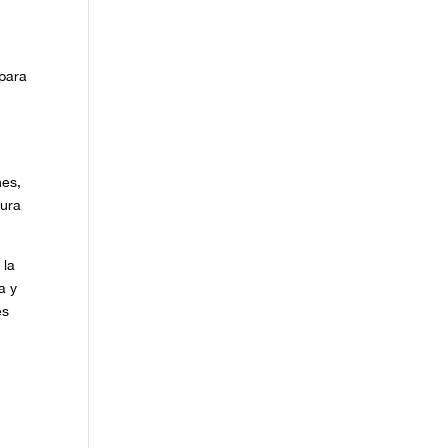
 para
nes,
tura
 la
a y
es