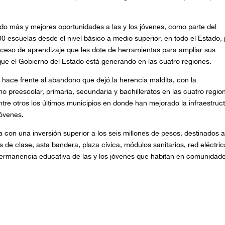
ndo más y mejores oportunidades a las y los jóvenes, como parte del
 escuelas desde el nivel básico a medio superior, en todo el Estado,
oceso de aprendizaje que les dote de herramientas para ampliar sus
que el Gobierno del Estado está generando en las cuatro regiones.
n hace frente al abandono que dejó la herencia maldita, con la
 preescolar, primaria, secundaria y bachilleratos en las cuatro regio
tre otros los últimos municipios en donde han mejorado la infraestruc
jóvenes.
a con una inversión superior a los seis millones de pesos, destinados a
s de clase, asta bandera, plaza cívica, módulos sanitarios, red eléctric
la permanencia educativa de las y los jóvenes que habitan en comunidad