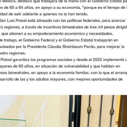
 México, destacó que trabajará de la mano con el Gobierno Estatal p
es de 60 a 64 años, en apoyo a su economía, “porque es el tiempo de 
idad de salir adelante a quienes no la han tenido.
San Luis Potosí está alineado con las políticas federales, para acerca
 regiones, a través de incentivos bimestrales de tres mil pesos dirigi
s, que abonen a su empoderamiento económico y necesidades.
 trabajo, el Gobierno Federal y el Gobierno Estatal trabajarán en
pulsados por la Presidenta Claudia Sheinbaum Pardo, para mejorar la
uatro regiones.
s Potosí garantiza los programas sociales y desde el 2022 implementó 
ores de 60 años, en situación de vulnerabilidad y que habitan en
 pesos bimestrales, en apoyo a la economía familiar, con lo que el arran
esarrollo de las y los adultos mayores, con mejores oportunidades de