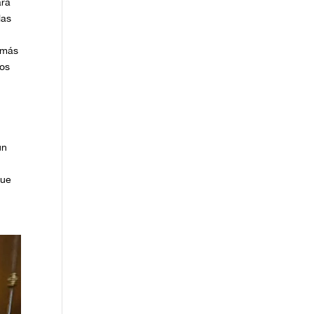
ara
las
r más
dos
un
que