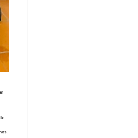
un
lla
nes.